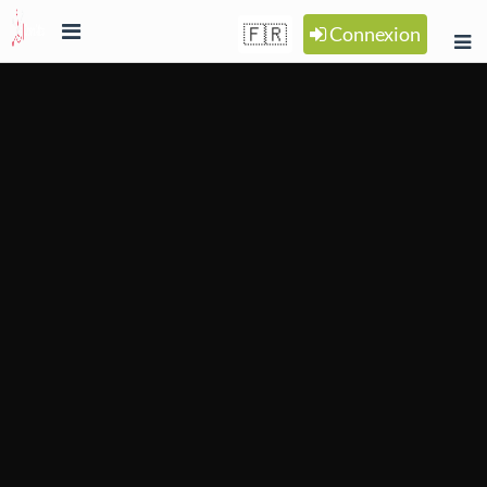
🇫🇷
Connexion